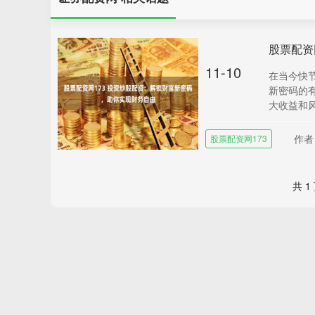
11-10
在当今快
新密码的
大收益和风
作者
股票配资网173
共 1