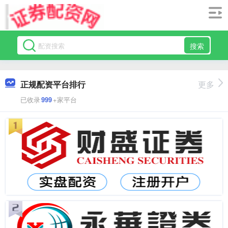
搜索
正规配资平台排行
更多
已收录
999
+家平台